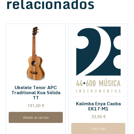
relacionados
Ukelele Tenor APC
Traditional Koa Sólida
TT
Kalimba Enya Caoba
191,00
€
EK17-M1
33,90
€
Añadir al carrito
Leer más