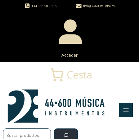
+34 668 50 79 09
info@44600musica.es
Acceder
Cesta
Buscar