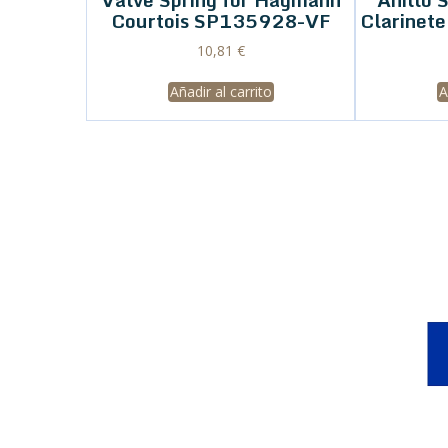
Courtois SP135928-VF
Clarinet
10,81
€
Añadir al carrito
A