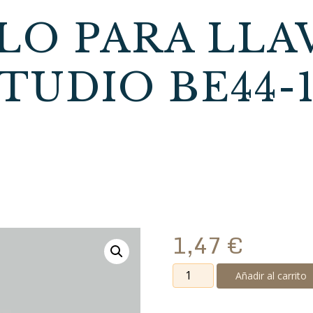
LO PARA LLAV
TUDIO BE44-
1,47
€
Tornillo
Añadir al carrito
para
llave