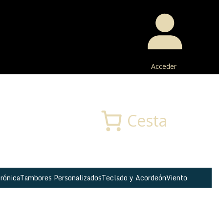
Acceder
Buscar
Cesta
rónica
Tambores Personalizados
Teclado y Acordeón
Viento