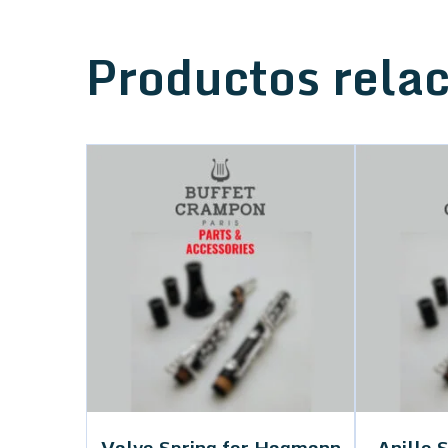
Productos rela
Valve Spring for Hagmann
Anillo 