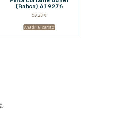
(Bahco) A19276
59,20
€
Añadir al carrito