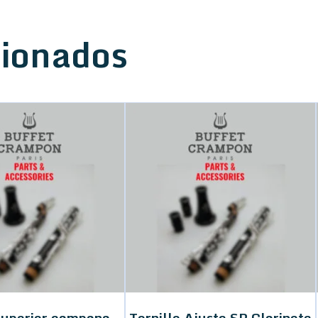
cionados
Superior campana
Tornillo Ajuste SP Clarinete