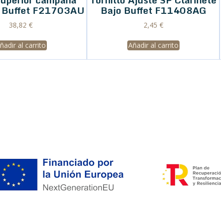
e Buffet F21703AU
Bajo Buffet F11408AG
38,82
€
2,45
€
ñadir al carrito
Añadir al carrito