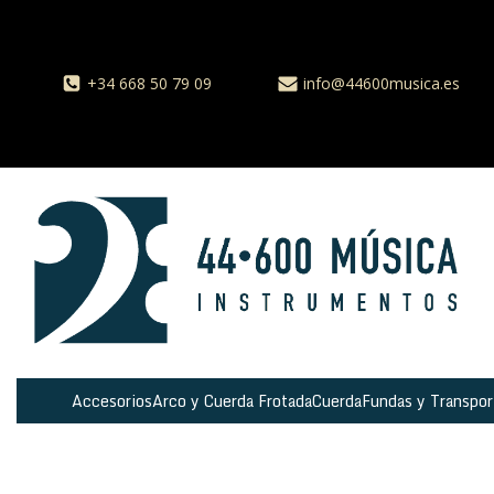
+34 668 50 79 09
info@44600musica.es
Accesorios
Arco y Cuerda Frotada
Cuerda
Fundas y Transpor