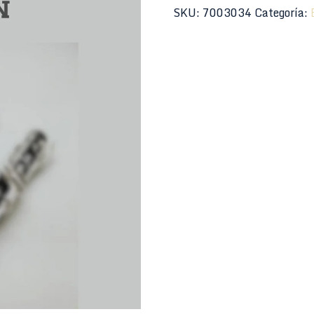
serie
SKU:
7003034
Categoría:
estudio
BE44-
100
cantidad