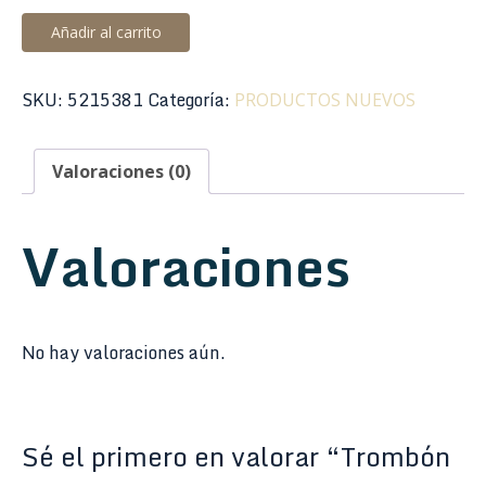
Trombón
Añadir al carrito
Tenor
Taylor
SKU:
5215381
Categoría:
PRODUCTOS NUEVOS
Collins
TCTM-
1028
Valoraciones (0)
Lacado
cantidad
Valoraciones
No hay valoraciones aún.
Sé el primero en valorar “Trombón