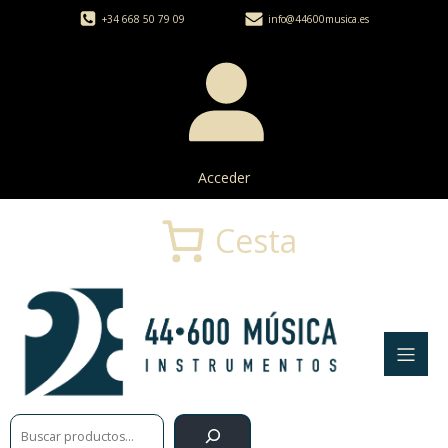
+34 668 50 79 09
info@44600musica.es
Acceder
Cesta
Buscar