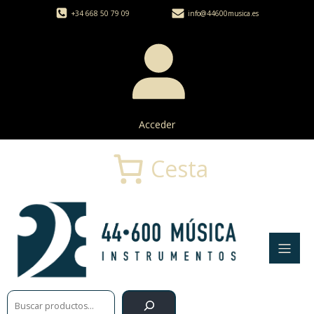
+34 668 50 79 09
info@44600musica.es
Acceder
Cesta
Buscar