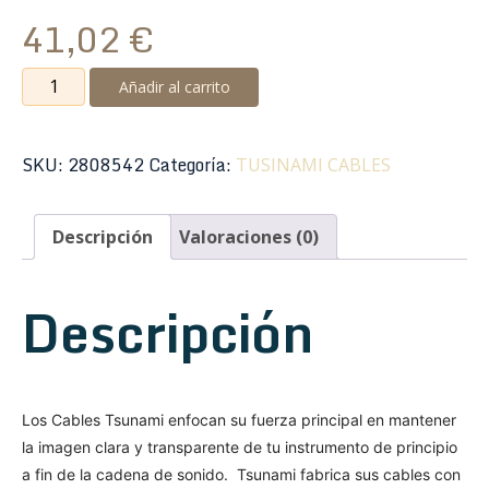
41,02
€
Tsunami
Añadir al carrito
Cable
G10-
RTBW
SKU:
2808542
Categoría:
TUSINAMI CABLES
Acodado
3m
Descripción
Valoraciones (0)
Black
Widow
cantidad
Descripción
Los Cables Tsunami enfocan su fuerza principal en mantener
la imagen clara y transparente de tu instrumento de principio
a fin de la cadena de sonido. Tsunami fabrica sus cables con