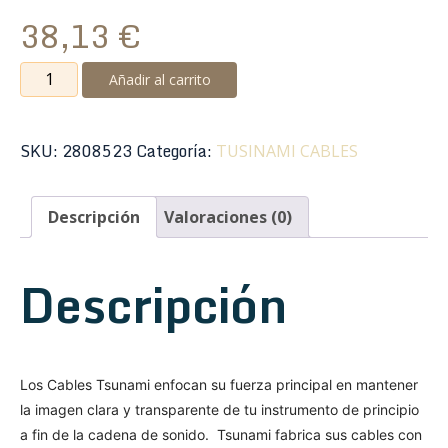
38,13
€
Tsunami
Añadir al carrito
Cable
G10-
STOG
SKU:
2808523
Categoría:
TUSINAMI CABLES
Recto/Recto
3m
Descripción
Valoraciones (0)
Ogre
cantidad
Descripción
Los Cables Tsunami enfocan su fuerza principal en mantener
la imagen clara y transparente de tu instrumento de principio
a fin de la cadena de sonido. Tsunami fabrica sus cables con