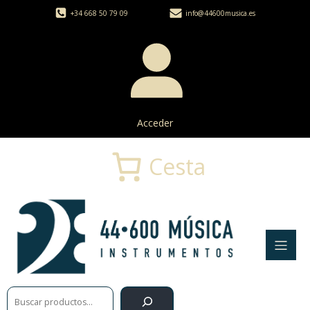
+34 668 50 79 09
info@44600musica.es
Acceder
Cesta
Buscar