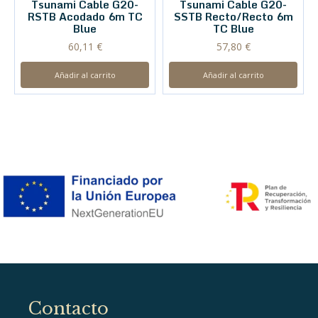
Tsunami Cable G20-
Tsunami Cable G20-
RSTB Acodado 6m TC
SSTB Recto/Recto 6m
Blue
TC Blue
60,11
€
57,80
€
Añadir al carrito
Añadir al carrito
Contacto