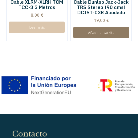
Cable XLRM-XLRH TCM
Cable Dunlop Jack-Jack
TCC-3 3 Metros
TRS Stereo (90 cms)
DCIST-03R Acodado
8,00
€
19,00
€
Leer más
Añadir al carrito
Contacto