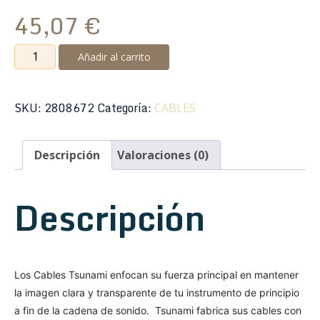
45,07
€
Tsunami
Añadir al carrito
Cable
M20-
XSTB
SKU:
2808672
Categoría:
CABLES
Micrófono
6m
Descripción
Valoraciones (0)
TC
Blue
cantidad
Descripción
Los Cables Tsunami enfocan su fuerza principal en mantener
la imagen clara y transparente de tu instrumento de principio
a fin de la cadena de sonido. Tsunami fabrica sus cables con