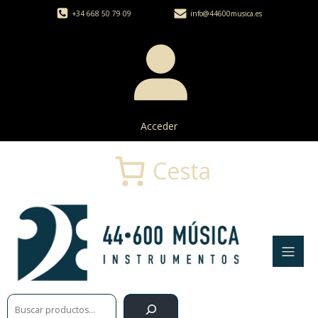
+34 668 50 79 09
info@44600musica.es
Acceder
Cesta
Buscar