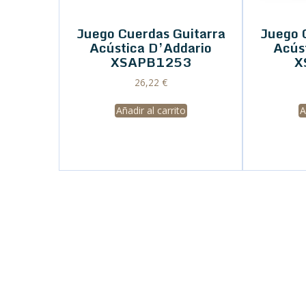
Juego Cuerdas Guitarra
Juego 
Acústica D’Addario
Acús
XSAPB1253
X
26,22
€
Añadir al carrito
A