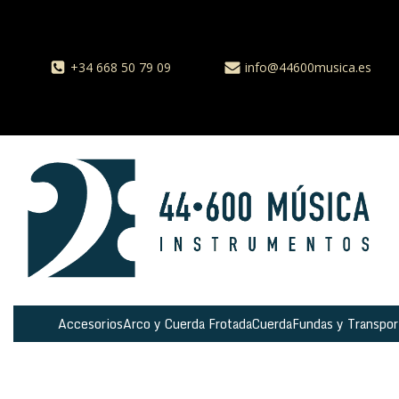
+34 668 50 79 09
info@44600musica.es
Accesorios
Arco y Cuerda Frotada
Cuerda
Fundas y Transpor