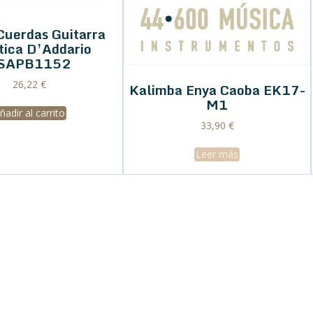
Cuerdas Guitarra
tica D’Addario
SAPB1152
26,22
€
Kalimba Enya Caoba EK17-
M1
ñadir al carrito
33,90
€
Leer más