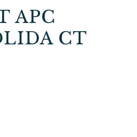
T APC
LIDA CT