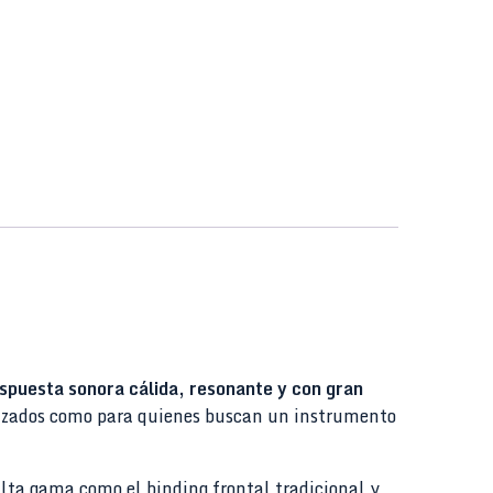
spuesta sonora cálida, resonante y con gran
vanzados como para quienes buscan un instrumento
alta gama como el binding frontal tradicional y