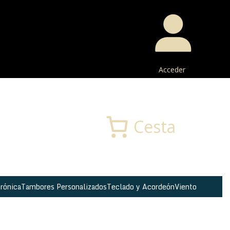
Acceder
Buscar
Cesta
rónica
Tambores Personalizados
Teclado y Acordeón
Viento