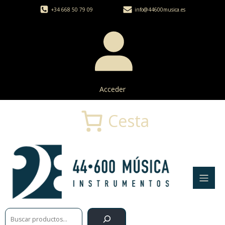
+34 668 50 79 09
info@44600musica.es
Acceder
Cesta
Buscar