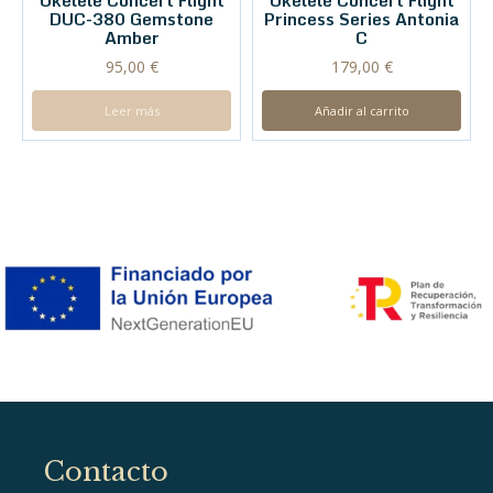
Ukelele Concert Flight
Ukelele Concert Flight
DUC-380 Gemstone
Princess Series Antonia
Amber
C
95,00
€
179,00
€
Leer más
Añadir al carrito
Contacto