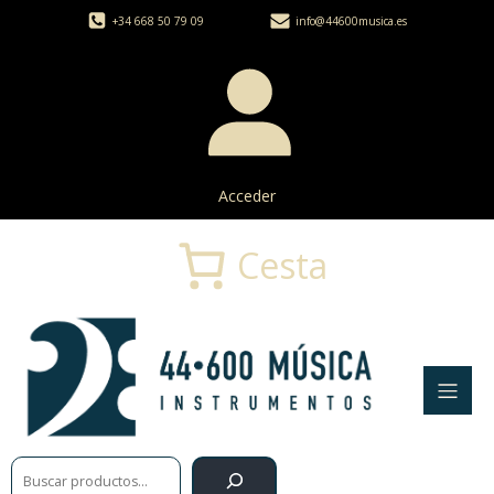
+34 668 50 79 09
info@44600musica.es
Acceder
Cesta
Buscar