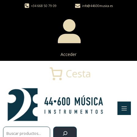
+34 668 50 79 09
info@44600musica.es
Acceder
Cesta
Buscar