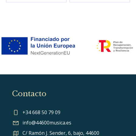
Contacto
+34 668 50 79 09
info@44600musica.es
C/ Ramón J. Sender, 6, bajo, 44600