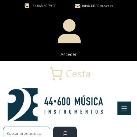
+34 668 50 79 09
info@44600musica.es
Acceder
Cesta
Buscar