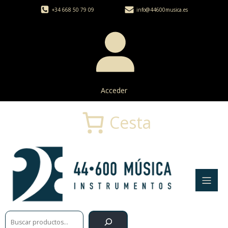
+34 668 50 79 09
info@44600musica.es
Acceder
Cesta
Buscar