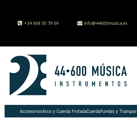
+34 668 50 79 09
info@44600musica.es
Accesorios
Arco y Cuerda Frotada
Cuerda
Fundas y Transpor