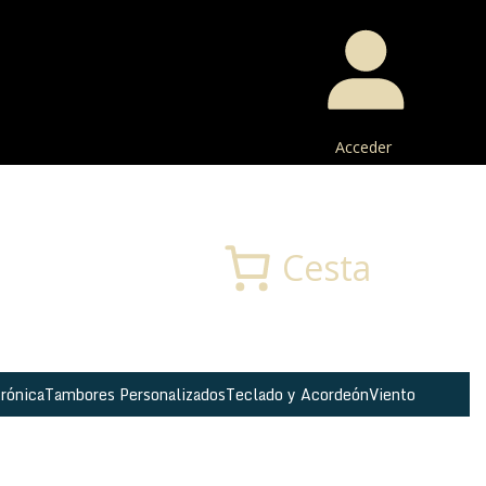
Acceder
Buscar
Cesta
rónica
Tambores Personalizados
Teclado y Acordeón
Viento