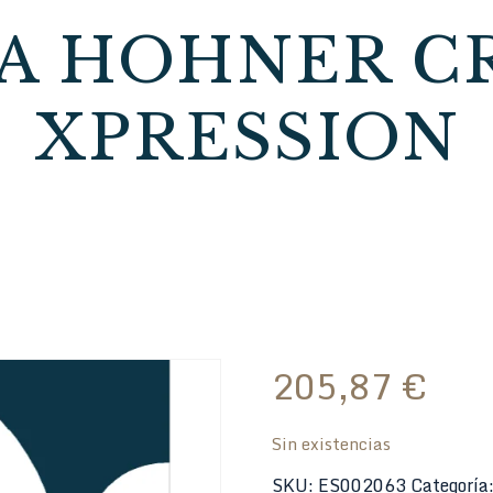
A HOHNER C
XPRESSION
205,87
€
Sin existencias
SKU:
ES002063
Categoría