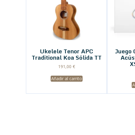
Ukelele Tenor APC
Juego 
Traditional Koa Sólida TT
Acús
X
191,00
€
Añadir al carrito
A