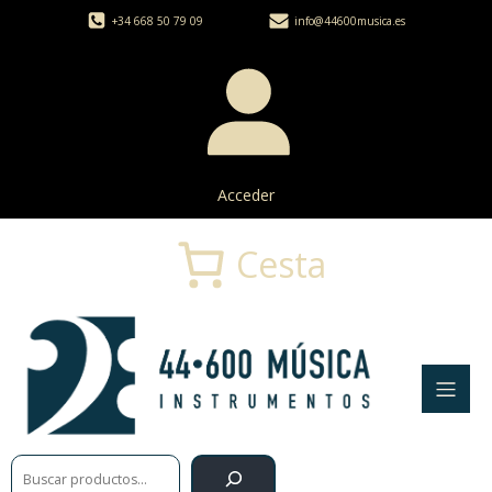
+34 668 50 79 09
info@44600musica.es
Acceder
Cesta
Buscar