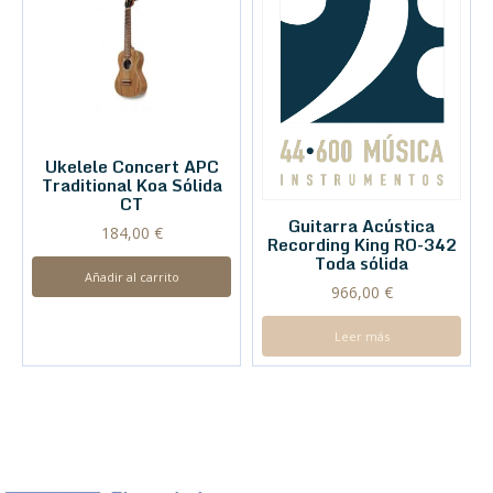
Ukelele Concert APC
Traditional Koa Sólida
CT
Guitarra Acústica
184,00
€
Recording King RO-342
Toda sólida
Añadir al carrito
966,00
€
Leer más