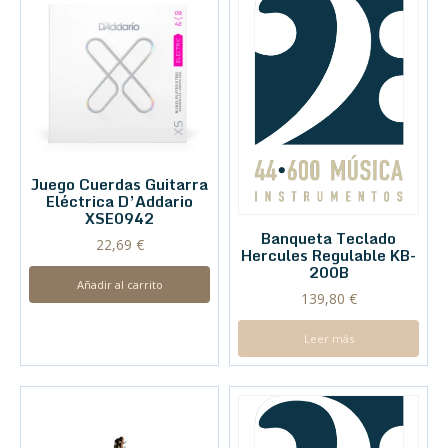
Juego Cuerdas Guitarra
Eléctrica D’Addario
XSE0942
Banqueta Teclado
22,69
€
Hercules Regulable KB-
200B
Añadir al carrito
139,80
€
Leer más