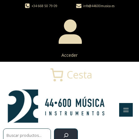
+34 668 50 79 09
info@44600musica.es
Acceder
Cesta
Buscar