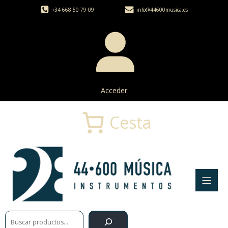
+34 668 50 79 09
info@44600musica.es
Acceder
Cesta
Buscar