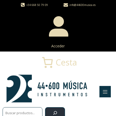
+34 668 50 79 09
info@44600musica.es
Acceder
Cesta
Buscar