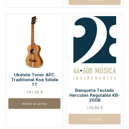
Ukelele Tenor APC
Traditional Koa Sólida
TT
Banqueta Teclado
191,00
€
Hercules Regulable KB-
200B
Añadir al carrito
139,80
€
Leer más