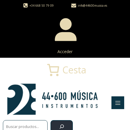
+34 668 50 79 09
info@44600musica.es
Acceder
Cesta
Buscar