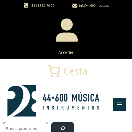
+34 668 50 79 09
info@44600musica.es
Acceder
Cesta
Buscar