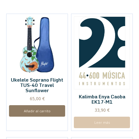
Ukelele Soprano Flight
TUS-40 Travel
Sunflower
Kalimba Enya Caoba
65,00
€
EK17-M1
33,90
€
Añadir al carrito
Leer más