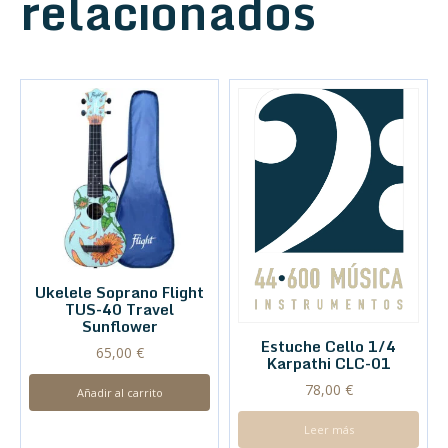
relacionados
Ukelele Soprano Flight
TUS-40 Travel
Sunflower
Estuche Cello 1/4
65,00
€
Karpathi CLC-01
78,00
€
Añadir al carrito
Leer más