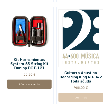
Kit Herramientas
System 65 String Kit
Dunlop DGT-121
Guitarra Acústica
55,30
€
Recording King RO-342
Toda sólida
Añadir al carrito
966,00
€
Leer más