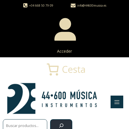
+34 668 50 79 09
info@44600musica.es
Acceder
Cesta
Buscar