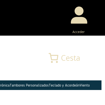
Acceder
Buscar
Cesta
rónica
Tambores Personalizados
Teclado y Acordeón
Viento