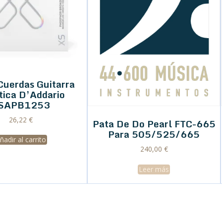
Cuerdas Guitarra
tica D’Addario
SAPB1253
26,22
€
Pata De Do Pearl FTC-665
Para 505/525/665
ñadir al carrito
240,00
€
Leer más