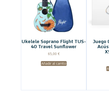
Ukelele Soprano Flight TUS-
Juego 
40 Travel Sunflower
Acús
X
65,00
€
Añadir al carrito
A