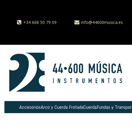
+34 668 50 79 09
info@44600musica.es
Accesorios
Arco y Cuerda Frotada
Cuerda
Fundas y Transpor