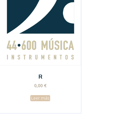
R
0,00
€
Leer más