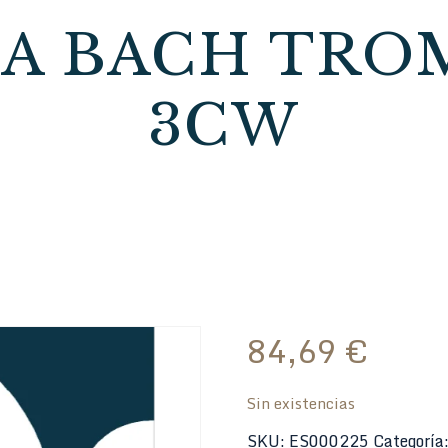
A BACH TROM
3CW
84,69
€
Sin existencias
SKU:
ES000225
Categoría