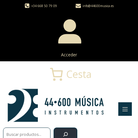
+34 668 50 79 09
info@44600musica.es
Acceder
Cesta
Buscar