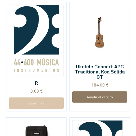
Ukelele Concert APC
Traditional Koa Sólida
CT
R
184,00
€
0,00
€
Añadir al carrito
Leer más