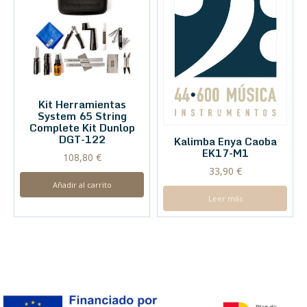
Kit Herramientas
System 65 String
Complete Kit Dunlop
DGT-122
Kalimba Enya Caoba
EK17-M1
108,80
€
33,90
€
Añadir al carrito
Leer más