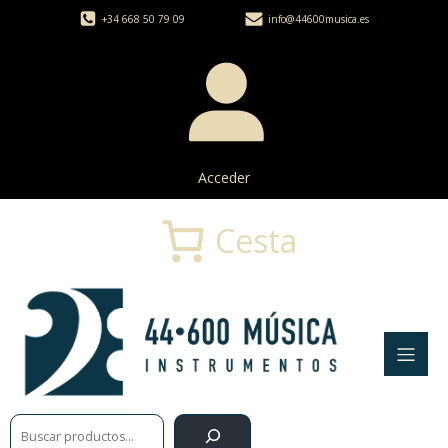
+34 668 50 79 09
info@44600musica.es
Acceder
Cesta
Buscar