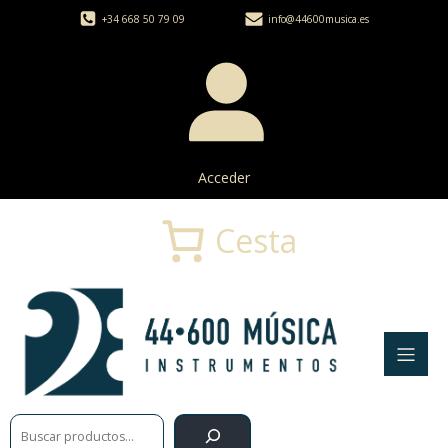
+34 668 50 79 09
info@44600musica.es
Acceder
Cesta
Buscar