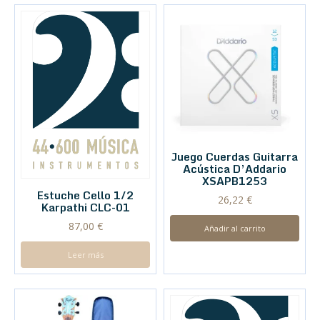
Juego Cuerdas Guitarra
Acústica D’Addario
XSAPB1253
Estuche Cello 1/2
26,22
€
Karpathi CLC-01
87,00
€
Añadir al carrito
Leer más