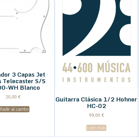
dor 3 Capas Jet
s Telecaster S/S
00-WH Blanco
20,00
€
Guitarra Clásica 1/2 Hohner
HC-02
ñadir al carrito
99,00
€
Leer más