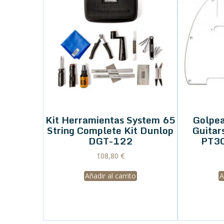
Kit Herramientas System 65
Golpea
String Complete Kit Dunlop
Guitar
DGT-122
PT3
108,80
€
Añadir al carrito
A