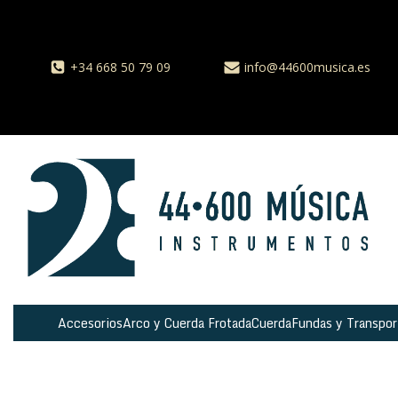
+34 668 50 79 09
info@44600musica.es
Accesorios
Arco y Cuerda Frotada
Cuerda
Fundas y Transpor