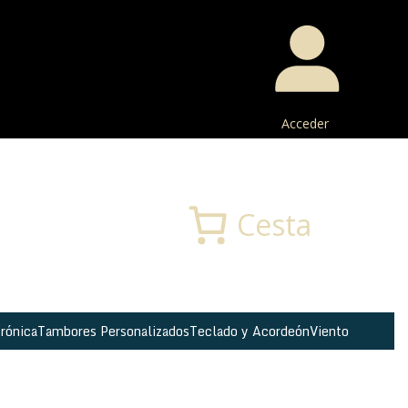
Acceder
Buscar
Cesta
rónica
Tambores Personalizados
Teclado y Acordeón
Viento