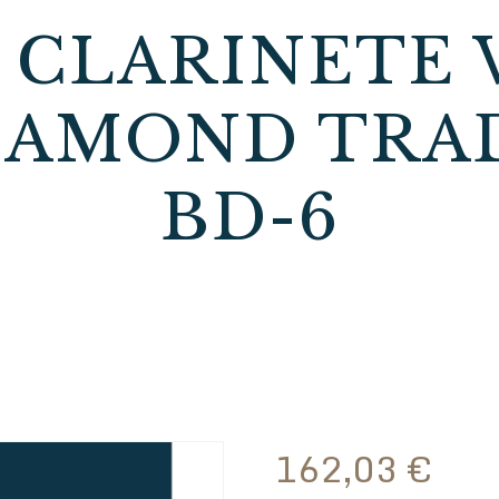
 CLARINETE
IAMOND TRA
BD-6
162,03
€