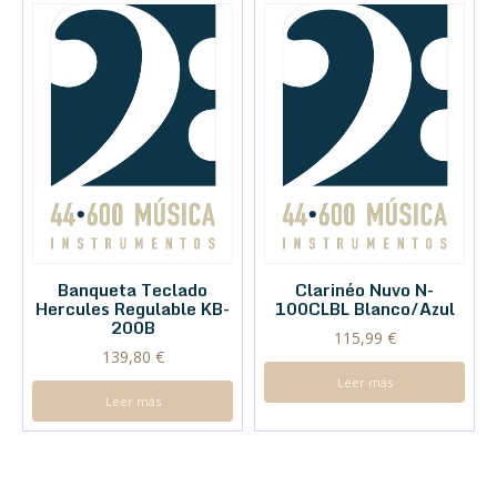
Banqueta Teclado
Clarinéo Nuvo N-
Hercules Regulable KB-
100CLBL Blanco/Azul
200B
115,99
€
139,80
€
Leer más
Leer más