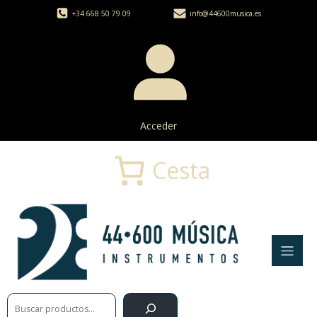
+34 668 50 79 09
info@44600musica.es
Acceder
Cesta
Buscar