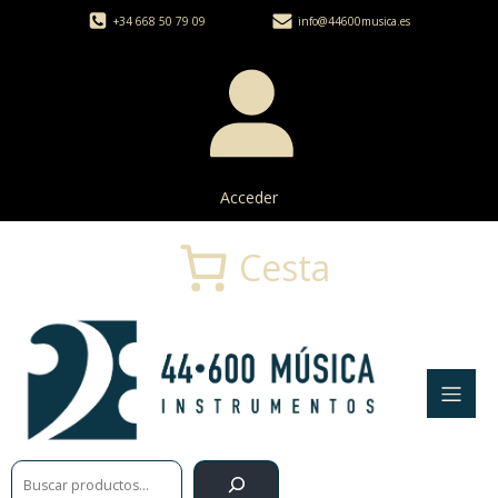
+34 668 50 79 09
info@44600musica.es
Acceder
Cesta
Buscar