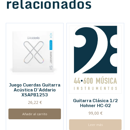
relacionados
Juego Cuerdas Guitarra
Acústica D’Addario
XSAPB1253
Guitarra Clásica 1/2
26,22
€
Hohner HC-02
99,00
€
Añadir al carrito
Leer más