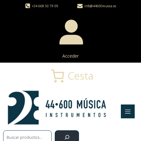
+34 668 50 79 09
info@44600musica.es
Acceder
Cesta
Buscar