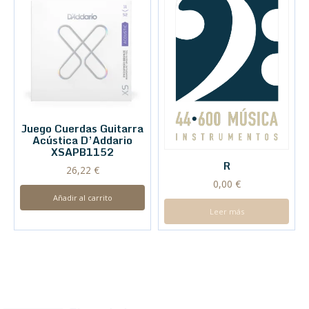
Juego Cuerdas Guitarra
Acústica D’Addario
XSAPB1152
R
26,22
€
0,00
€
Añadir al carrito
Leer más