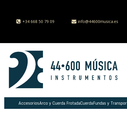
+34 668 50 79 09
info@44600musica.es
Accesorios
Arco y Cuerda Frotada
Cuerda
Fundas y Transpor