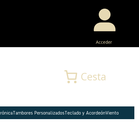
Acceder
Buscar
Cesta
rónica
Tambores Personalizados
Teclado y Acordeón
Viento