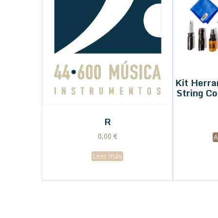
Kit Herr
String C
R
0,00
€
A
Leer más