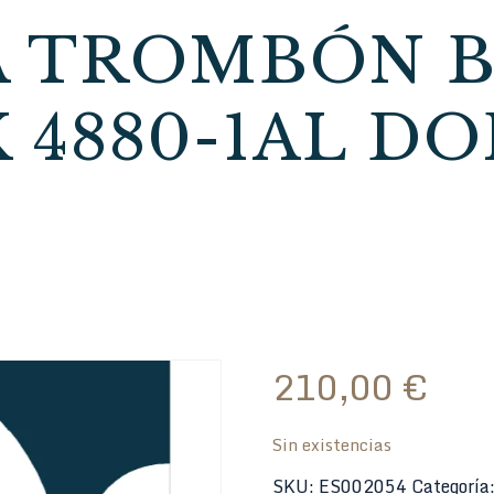
 TROMBÓN B
 4880-1AL D
210,00
€
Sin existencias
SKU:
ES002054
Categoría