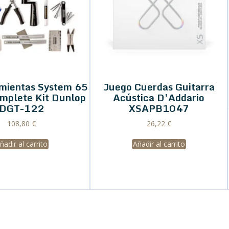
amientas System 65
Juego Cuerdas Guitarra
omplete Kit Dunlop
Acústica D’Addario
DGT-122
XSAPB1047
108,80
€
26,22
€
ñadir al carrito
Añadir al carrito