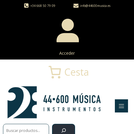
+34 668 50 79 09
info@44600musica.es
Acceder
Cesta
Buscar