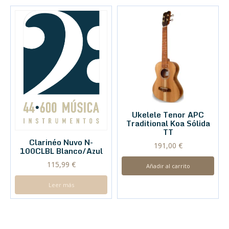
Ukelele Tenor APC
Traditional Koa Sólida
TT
Clarinéo Nuvo N-
191,00
€
100CLBL Blanco/Azul
115,99
€
Añadir al carrito
Leer más