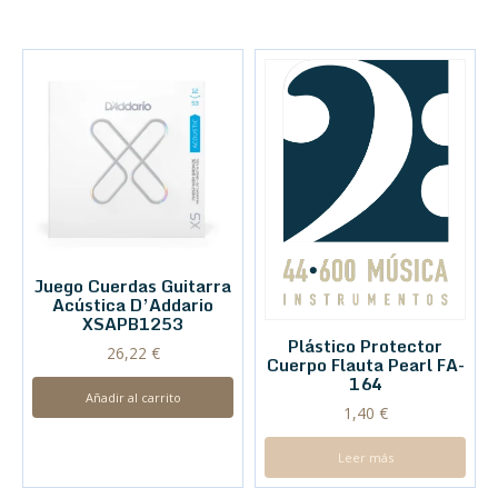
Juego Cuerdas Guitarra
Acústica D’Addario
XSAPB1253
Plástico Protector
26,22
€
Cuerpo Flauta Pearl FA-
164
Añadir al carrito
1,40
€
Leer más