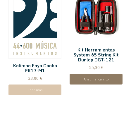
Kit Herramientas
System 65 String Kit
Dunlop DGT-121
Kalimba Enya Caoba
55,30
€
EK17-M1
33,90
€
Añadir al carrito
Leer más