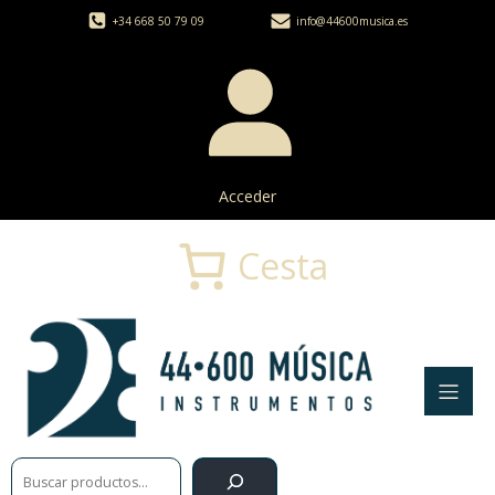
+34 668 50 79 09
info@44600musica.es
Acceder
Cesta
Buscar