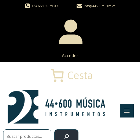
+34 668 50 79 09
info@44600musica.es
Acceder
Cesta
Buscar