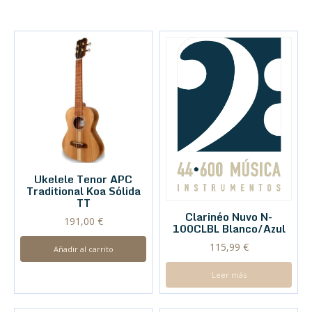
Ukelele Tenor APC
Traditional Koa Sólida
TT
Clarinéo Nuvo N-
191,00
€
100CLBL Blanco/Azul
115,99
€
Añadir al carrito
Leer más