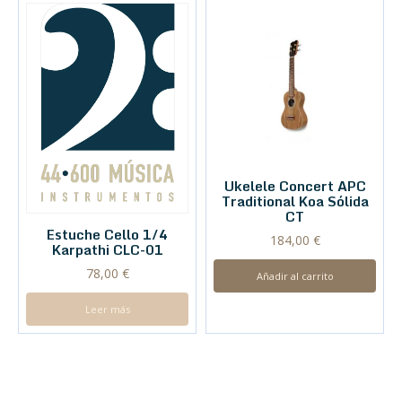
Ukelele Concert APC
Traditional Koa Sólida
CT
Estuche Cello 1/4
184,00
€
Karpathi CLC-01
78,00
€
Añadir al carrito
Leer más