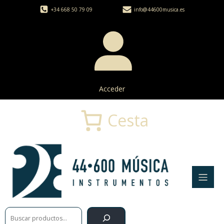
+34 668 50 79 09
info@44600musica.es
Acceder
Cesta
Buscar