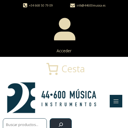
+34 668 50 79 09
info@44600musica.es
Acceder
Cesta
Buscar