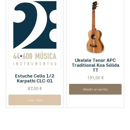
Ukelele Tenor APC
Traditional Koa Sólida
TT
Estuche Cello 1/2
191,00
€
Karpathi CLC-01
87,00
€
Añadir al carrito
Leer más