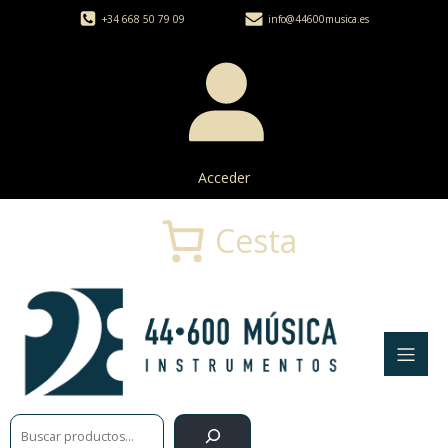
+34 668 50 79 09
info@44600musica.es
Acceder
Cesta
Buscar