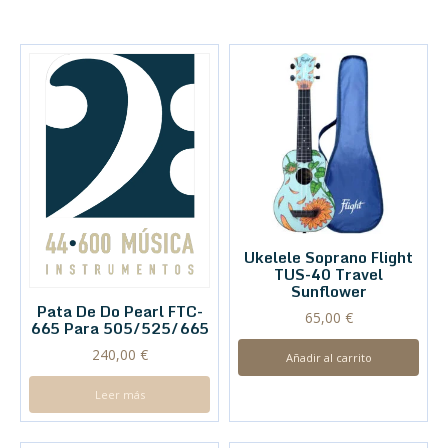
Ukelele Soprano Flight
TUS-40 Travel
Sunflower
Pata De Do Pearl FTC-
65,00
€
665 Para 505/525/665
240,00
€
Añadir al carrito
Leer más