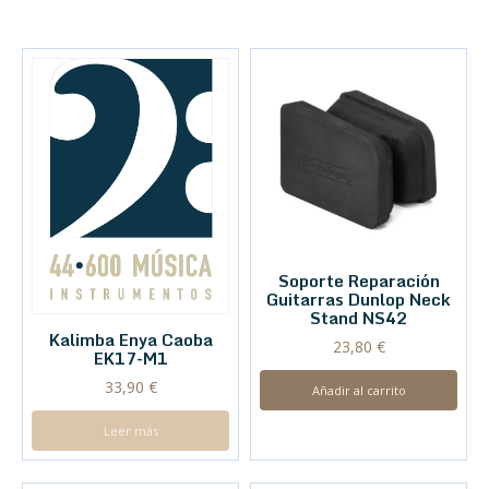
Soporte Reparación
Guitarras Dunlop Neck
Stand NS42
Kalimba Enya Caoba
23,80
€
EK17-M1
33,90
€
Añadir al carrito
Leer más