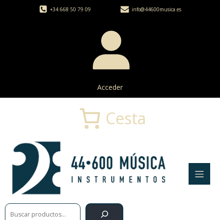
+34 668 50 79 09
info@44600musica.es
Acceder
Cesta
Buscar