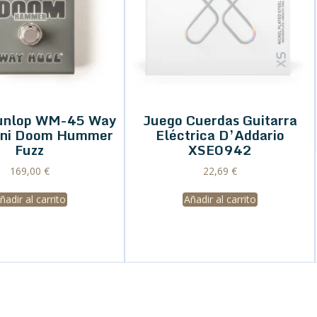
unlop WM-45 Way
Juego Cuerdas Guitarra
ini Doom Hummer
Eléctrica D’Addario
Fuzz
XSE0942
169,00
€
22,69
€
ñadir al carrito
Añadir al carrito