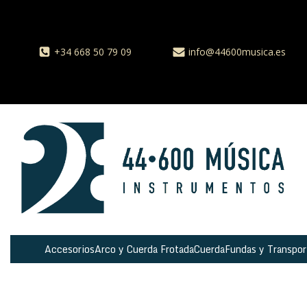
+34 668 50 79 09
info@44600musica.es
Accesorios
Arco y Cuerda Frotada
Cuerda
Fundas y Transpor