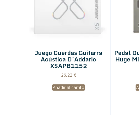
Juego Cuerdas Guitarra
Pedal D
Acústica D’Addario
Huge M
XSAPB1152
26,22
€
Añadir al carrito
A