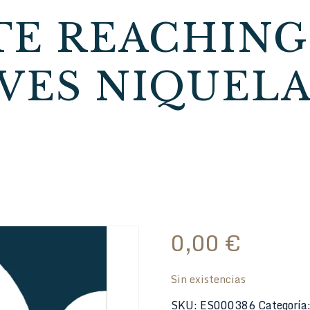
TE REACHING
VES NIQUEL
0,00
€
Sin existencias
SKU:
ES000386
Categoría