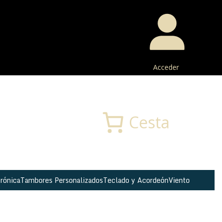
Acceder
Buscar
Cesta
rónica
Tambores Personalizados
Teclado y Acordeón
Viento