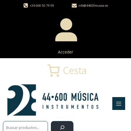
+34 668 50 79 09
info@44600musica.es
Acceder
Cesta
Buscar