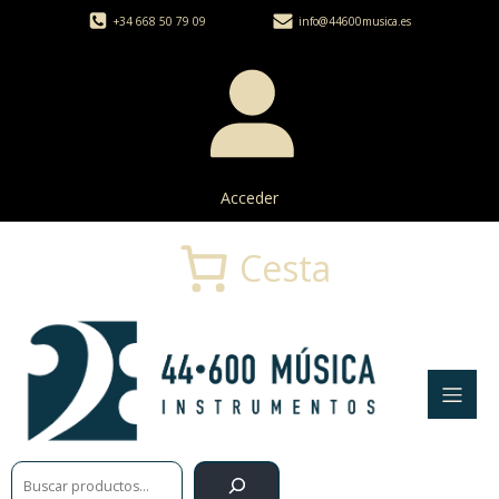
+34 668 50 79 09
info@44600musica.es
Acceder
Cesta
Buscar