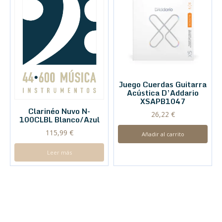
Juego Cuerdas Guitarra
Acústica D’Addario
XSAPB1047
Clarinéo Nuvo N-
26,22
€
100CLBL Blanco/Azul
115,99
€
Añadir al carrito
Leer más