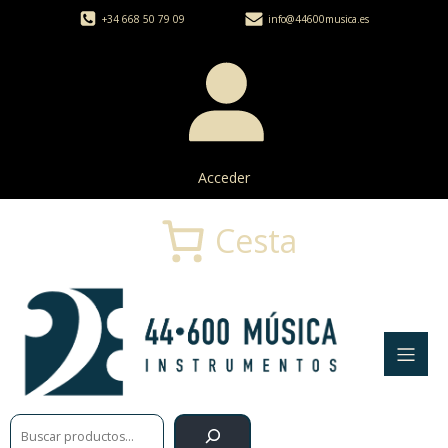
+34 668 50 79 09
info@44600musica.es
Acceder
Cesta
Buscar