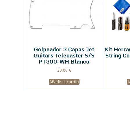
Golpeador 3 Capas Jet
Kit Herr
Guitars Telecaster S/S
String C
PT300-WH Blanco
20,00
€
Añadir al carrito
A