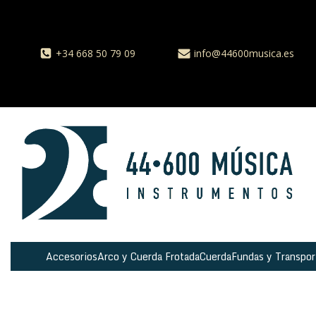
+34 668 50 79 09
info@44600musica.es
Accesorios
Arco y Cuerda Frotada
Cuerda
Fundas y Transpor