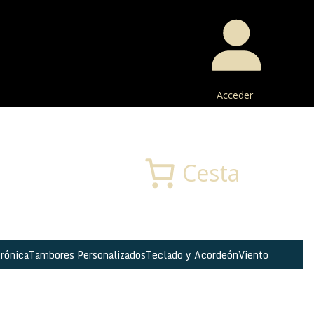
Acceder
Buscar
Cesta
rónica
Tambores Personalizados
Teclado y Acordeón
Viento