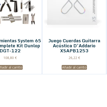
amientas System 65
Juego Cuerdas Guitarra
omplete Kit Dunlop
Acústica D’Addario
DGT-122
XSAPB1253
108,80
€
26,22
€
ñadir al carrito
Añadir al carrito