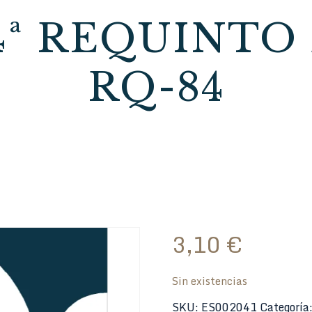
4ª REQUINTO 
RQ-84
3,10
€
Sin existencias
SKU:
ES002041
Categoría