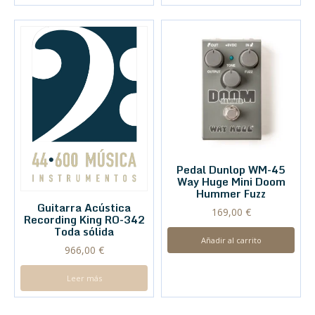
Pedal Dunlop WM-45
Way Huge Mini Doom
Hummer Fuzz
Guitarra Acústica
169,00
€
Recording King RO-342
Toda sólida
Añadir al carrito
966,00
€
Leer más