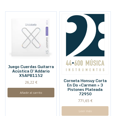
Juego Cuerdas Guitarra
Acústica D’Addario
XSAPB1152
Corneta Honsuy Corta
26,22
€
En Do «Carmen » 3
Pistones Plateada
Añadir al carrito
72950
771,65
€
Leer más