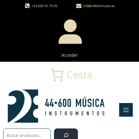
+34 668 50 79 09
info@44600musica.es
Acceder
Cesta
Buscar