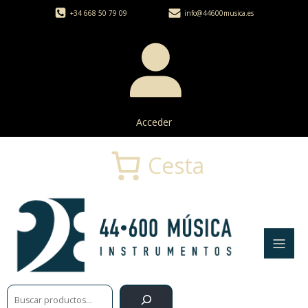
+34 668 50 79 09
info@44600musica.es
Acceder
Cesta
Buscar