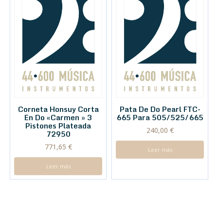
Corneta Honsuy Corta
Pata De Do Pearl FTC-
En Do «Carmen » 3
665 Para 505/525/665
Pistones Plateada
240,00
€
72950
771,65
€
Leer más
Leer más