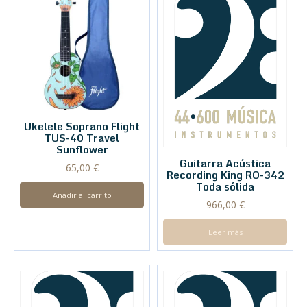
Ukelele Soprano Flight
TUS-40 Travel
Sunflower
Guitarra Acústica
65,00
€
Recording King RO-342
Toda sólida
Añadir al carrito
966,00
€
Leer más