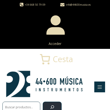
+34 668 50 79 09
info@44600musica.es
Acceder
Cesta
Buscar