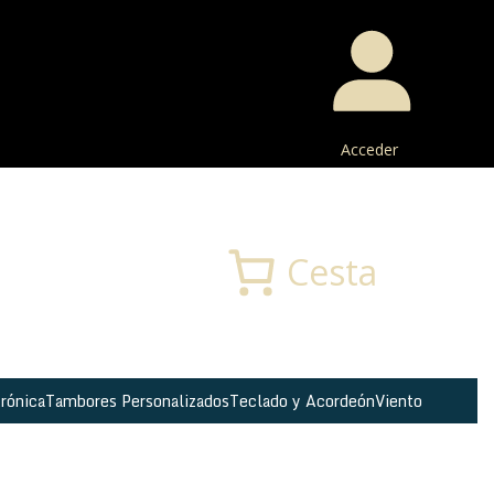
Acceder
Buscar
Cesta
rónica
Tambores Personalizados
Teclado y Acordeón
Viento