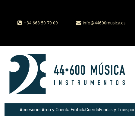
+34 668 50 79 09
info@44600musica.es
Accesorios
Arco y Cuerda Frotada
Cuerda
Fundas y Transpor