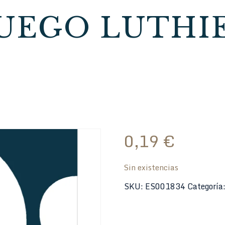
JUEGO LUTHIE
0,19
€
Sin existencias
SKU:
ES001834
Categoría