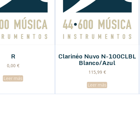
R
Clarinéo Nuvo N-100CLBL
Blanco/Azul
0,00
€
115,99
€
Leer más
Leer más