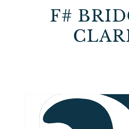
F# BRI
CLAR