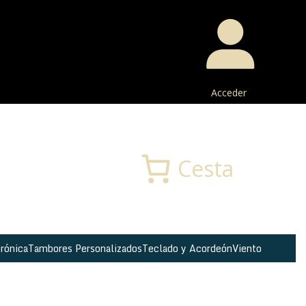
Acceder
Buscar
Cesta
rónica
Tambores Personalizados
Teclado y Acordeón
Viento