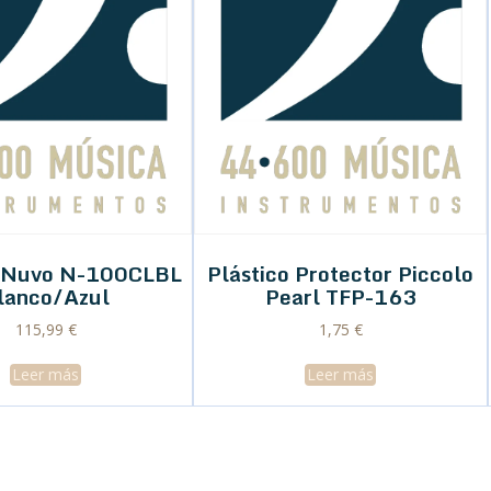
o Nuvo N-100CLBL
Plástico Protector Piccolo
lanco/Azul
Pearl TFP-163
115,99
€
1,75
€
Leer más
Leer más