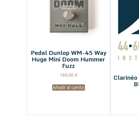
Pedal Dunlop WM-45 Way
Huge Mini Doom Hummer
Fuzz
169,00
€
Clariné
B
Añadir al carrito