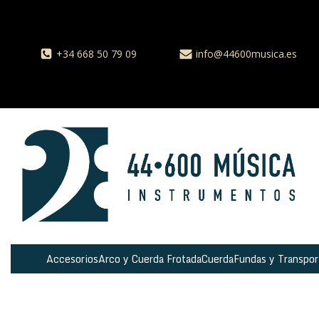
+34 668 50 79 09
info@44600musica.es
Accesorios
Arco y Cuerda Frotada
Cuerda
Fundas y Transpor