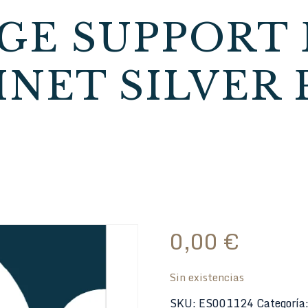
DGE SUPPORT
INET SILVER 
0,00
€
Sin existencias
SKU:
ES001124
Categoría