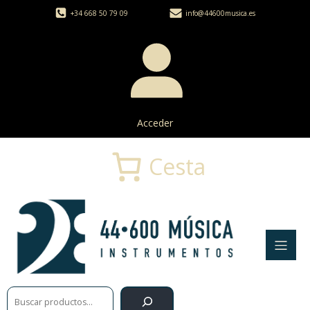
+34 668 50 79 09
info@44600musica.es
Acceder
Cesta
Buscar