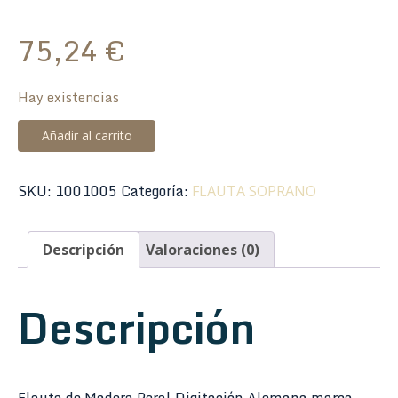
75,24
€
Hay existencias
Flauta
Añadir al carrito
Hohner
9501
SKU:
1001005
Categoría:
FLAUTA SOPRANO
Madera
Peral
Digitación
Descripción
Valoraciones (0)
Alemana
2
Descripción
piezas
cantidad