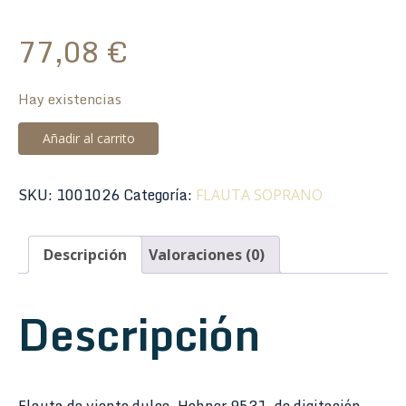
77,08
€
Hay existencias
Flauta
Añadir al carrito
Hohner
9531
SKU:
1001026
Categoría:
FLAUTA SOPRANO
Madera
Peral
Digitación
Descripción
Valoraciones (0)
Alemana
2
Descripción
piezas
cantidad