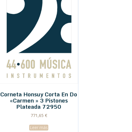
Corneta Honsuy Corta En Do
«Carmen » 3 Pistones
Plateada 72950
771,65
€
Leer más