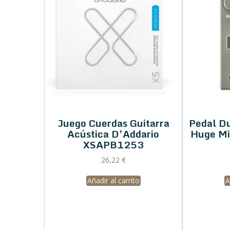
Juego Cuerdas Guitarra
Pedal D
Acústica D’Addario
Huge M
XSAPB1253
26,22
€
Añadir al carrito
A