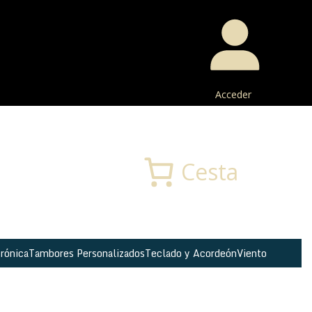
Acceder
Buscar
Cesta
rónica
Tambores Personalizados
Teclado y Acordeón
Viento