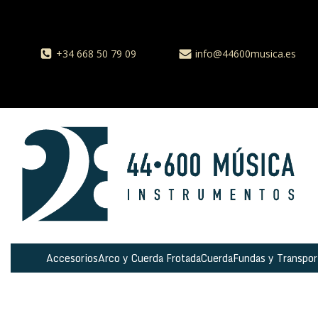
+34 668 50 79 09
info@44600musica.es
Accesorios
Arco y Cuerda Frotada
Cuerda
Fundas y Transpor