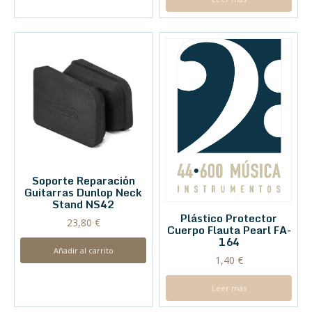
Soporte Reparación
Guitarras Dunlop Neck
Stand NS42
Plástico Protector
23,80
€
Cuerpo Flauta Pearl FA-
164
Añadir al carrito
1,40
€
Leer más