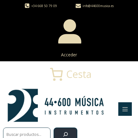
+34 668 50 79 09
info@44600musica.es
Acceder
Cesta
Buscar